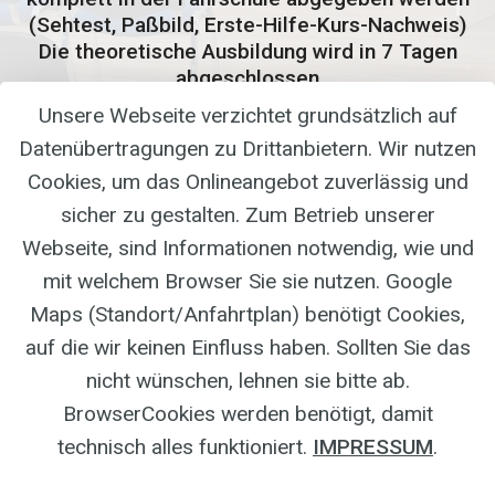
(Sehtest, Paßbild, Erste-Hilfe-Kurs-Nachweis)
Die theoretische Ausbildung wird in 7 Tagen
abgeschlossen
Unsere Webseite verzichtet grundsätzlich auf
Datenübertragungen zu Drittanbietern. Wir nutzen
Für weitere Fragen oder Informationen, bezüglich
Cookies, um das Onlineangebot zuverlässig und
des nächsten oder des aktuellen Ferienkurses,
sicher zu gestalten. Zum Betrieb unserer
stehe ich Ihnen gerne zur Verfügung.
Webseite, sind Informationen notwendig, wie und
mit welchem Browser Sie sie nutzen. Google
Maps (Standort/Anfahrtplan) benötigt Cookies,
auf die wir keinen Einfluss haben. Sollten Sie das
Tel.: +491719343652
nicht wünschen, lehnen sie bitte ab.
BrowserCookies werden benötigt, damit
technisch alles funktioniert.
IMPRESSUM
.
Auch auf AUTOMATIK
Auch au